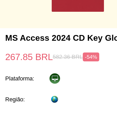
MS Access 2024 CD Key Gl
267.85
BRL
582.36
BRL
-54%
Plataforma:
Região: